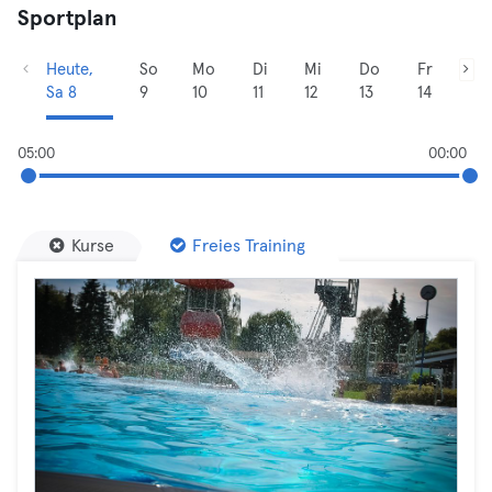
Sportplan
Heute,
So
Mo
Di
Mi
Do
Fr
Sa 8
9
10
11
12
13
14
05:00
00:00
Kurse
Freies Training