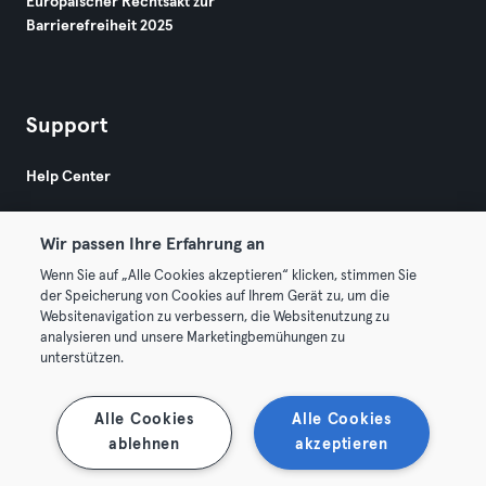
Europäischer Rechtsakt zur
Barrierefreiheit 2025
Support
Help Center
Wir passen Ihre Erfahrung an
Wenn Sie auf „Alle Cookies akzeptieren“ klicken, stimmen Sie
der Speicherung von Cookies auf Ihrem Gerät zu, um die
Websitenavigation zu verbessern, die Websitenutzung zu
© 2026 Urban Sports Group GmbH. All rights reserved.
analysieren und unsere Marketingbemühungen zu
AGB
Datenschutz
Impressum
unterstützen.
Vertrag hier kündigen
Hier Verträge widerrufen
Alle Cookies
Alle Cookies
ablehnen
akzeptieren