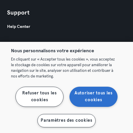
Support
Help Center
Nous personnalisons votre expérience
En cliquant sur « Accepter tous les cookies », vous acceptez
le stockage de cookies sur votre appareil pour améliorer la
© 2026 Urban Sports Group GmbH. All rights reserved.
navigation sur le site, analyser son utilisation et contribuer à
AGB
Datenschutz
Impressum
nos efforts de marketing.
Vertrag hier kündigen
Hier Verträge widerrufen
Refuser tous les
Autoriser tous les
cookies
cookies
Paramètres des cookies