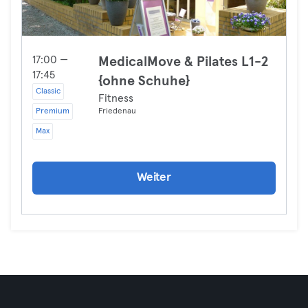
17:00 —
MedicalMove & Pilates L1-2
17:45
{ohne Schuhe}
Classic
Fitness
Premium
Friedenau
Max
Weiter