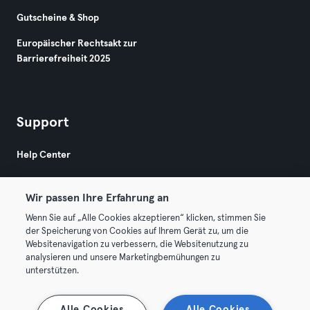
Gutscheine & Shop
Europäischer Rechtsakt zur
Barrierefreiheit 2025
Support
Help Center
Wir passen Ihre Erfahrung an
Wenn Sie auf „Alle Cookies akzeptieren“ klicken, stimmen Sie
der Speicherung von Cookies auf Ihrem Gerät zu, um die
Websitenavigation zu verbessern, die Websitenutzung zu
© 2026 Urban Sports Group GmbH. All rights reserved.
analysieren und unsere Marketingbemühungen zu
AGB
Datenschutz
Impressum
unterstützen.
Vertrag hier kündigen
Hier Verträge widerrufen