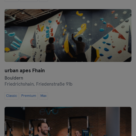
Saarlouis
Schwerin
Siegen
Straubing
Stuttgart
urban apes Fhain
Trier
Bouldern
Friedrichshain,
Friedenstraße 91b
Ulm
Classic
Premium
Max
Weiden
Wiesbaden
Wolfsburg