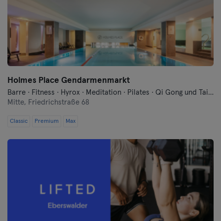
Konstanz
Landshut
Leipzig
Lübeck
Holmes Place Gendarmenmarkt
Barre · Fitness · Hyrox · Meditation · Pilates · Qi Gong und Tai Chi · Sauna · Schwimmen · Tanzen · Yoga
Magdeburg
Mitte,
Friedrichstraße 68
Classic
Premium
Max
Mainz
Mannheim
Mönchengladbach
München
Münster