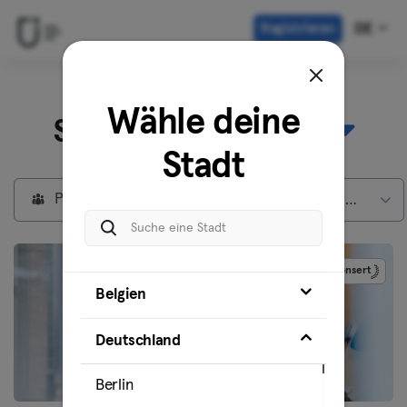
Registrieren
DE
Entdecke unsere
Wähle deine
Standorte in
Berlin
Stadt
Privatmitglieder
Max Mitgliedschaft
Gesponsert
Belgien
Deutschland
Berlin