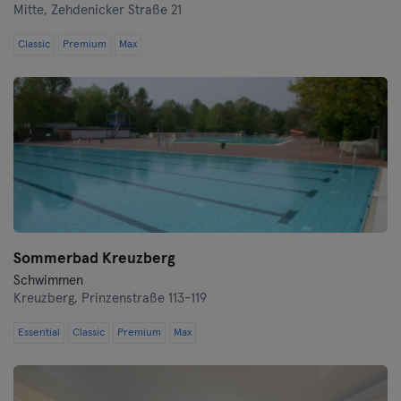
Mitte,
Zehdenicker Straße 21
Heidenheim
Classic
Premium
Max
Hof
Homburg
Ingolstadt
Karlsruhe
Kassel
Sommerbad Kreuzberg
Schwimmen
Kiel
Kreuzberg,
Prinzenstraße 113-119
Kleve
Essential
Classic
Premium
Max
Köln