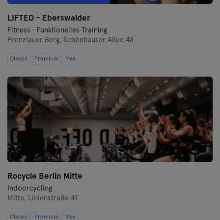
LIFTED - Eberswalder
Nürnberg
Fitness · Funktionelles Training
Prenzlauer Berg,
Schönhauser Allee 48
Oberhausen
Classic
Premium
Max
Passau
Potsdam
Ravensburg
Regensburg
Reutlingen
Rocycle Berlin Mitte
Rostock
Indoorcycling
Mitte,
Linienstraße 41
Saarbrücken
Classic
Premium
Max