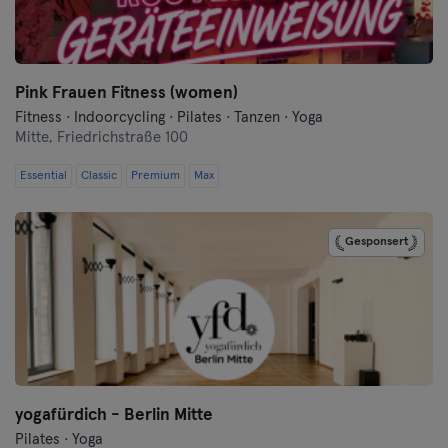
Frankfurt
Frankfurt an der Oder
Pink Frauen Fitness (women)
Freiburg
Fitness · Indoorcycling · Pilates · Tanzen · Yoga
Mitte,
Friedrichstraße 100
Fulda
Essential
Classic
Premium
Max
Göppingen
Gesponsert
Halle
Hamburg
Hanau
Hannover
yogafürdich - Berlin Mitte
Pilates · Yoga
Heidelberg