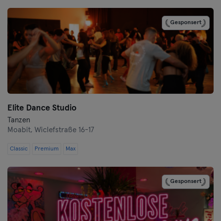
Cottbus
Gesponsert
Darmstadt
Dortmund
Dresden
Elite Dance Studio
Duisburg
Tanzen
Moabit,
Wiclefstraße 16-17
Düsseldorf
Classic
Premium
Max
Erfurt
Gesponsert
Essen
Flensburg