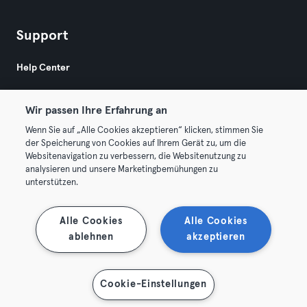
Support
Help Center
Wir passen Ihre Erfahrung an
Wenn Sie auf „Alle Cookies akzeptieren“ klicken, stimmen Sie
der Speicherung von Cookies auf Ihrem Gerät zu, um die
Websitenavigation zu verbessern, die Websitenutzung zu
© 2026 Urban Sports Group GmbH. All rights reserved.
analysieren und unsere Marketingbemühungen zu
Terms & Conditions
Privacy
Imprint
unterstützen.
Terminate contracts here
Withdraw contracts here
Alle Cookies
Alle Cookies
ablehnen
akzeptieren
Cookie-Einstellungen