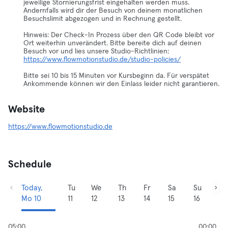
jeweilige Stornierungsfrist eingehalten werden muss.
Andernfalls wird dir der Besuch von deinem monatlichen
Besuchslimit abgezogen und in Rechnung gestellt.
Hinweis: Der Check-In Prozess über den QR Code bleibt vor
Ort weiterhin unverändert. Bitte bereite dich auf deinen
Besuch vor und lies unsere Studio-Richtlinien:
https://www.flowmotionstudio.de/studio-policies/
Bitte sei 10 bis 15 Minuten vor Kursbeginn da. Für verspätet
Ankommende können wir den Einlass leider nicht garantieren.
Website
https://www.flowmotionstudio.de
Schedule
Today,
Tu
We
Th
Fr
Sa
Su
Mo 10
11
12
13
14
15
16
05:00
00:00