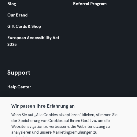
Blog
Referral Program
Our Brand
Gift Cards & Shop
European Accessibility Act
2025
Support
Help Center
Wir passen Ihre Erfahrung an
Wenn Sie auf „Alle Cookies akzeptieren“ klicken, stimmen Sie
der Speicherung von Cookies auf Ihrem Gerät zu, um die
Websitenavigation zu verbessern, die Websitenutzung zu
© 2026 Urban Sports Group GmbH. All rights reserved.
analysieren und unsere Marketingbemühungen zu