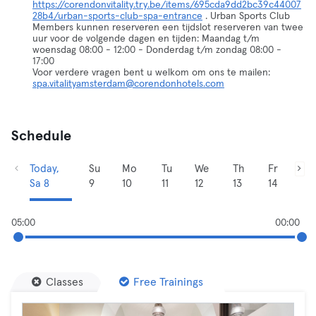
https://corendonvitality.try.be/items/695cda9dd2bc39c44007
28b4/urban-sports-club-spa-entrance
. Urban Sports Club
Members kunnen reserveren een tijdslot reserveren van twee
uur voor de volgende dagen en tijden: Maandag t/m
woensdag 08:00 - 12:00 - Donderdag t/m zondag 08:00 -
17:00
Voor verdere vragen bent u welkom om ons te mailen:
spa.vitalityamsterdam@corendonhotels.com
Schedule
Today,
Su
Mo
Tu
We
Th
Fr
Sa 8
9
10
11
12
13
14
05:00
00:00
Classes
Free Trainings