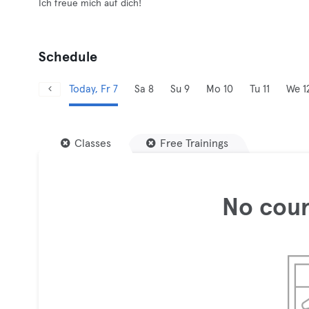
Ich freue mich auf dich!
Schedule
Today, Fr 7
Sa 8
Su 9
Mo 10
Tu 11
We 1
Classes
Free Trainings
No cour