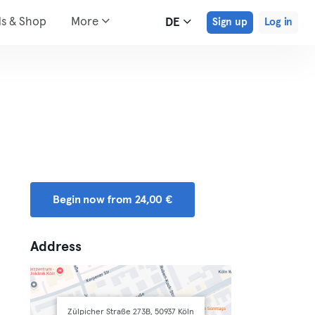
ds & Shop
More
DE
Sign up
Log in
Begin now from 24,00 €
Address
Zülpicher Straße 273B, 50937 Köln