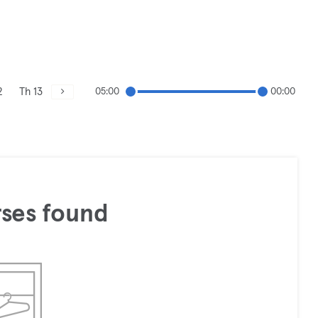
2
Th 13
05:00
00:00
ses found