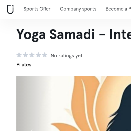
Sports Offer
Company sports
Become a P
Yoga Samadi - Int
No ratings yet
Pilates