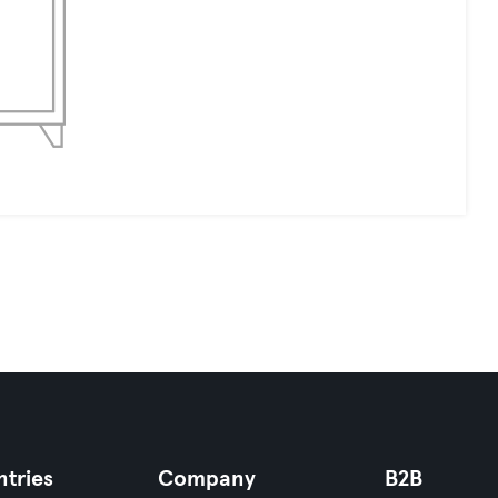
tries
Company
B2B