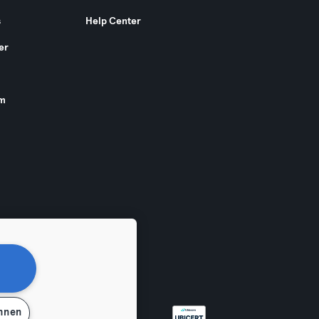
s
Help Center
er
am
ehnen