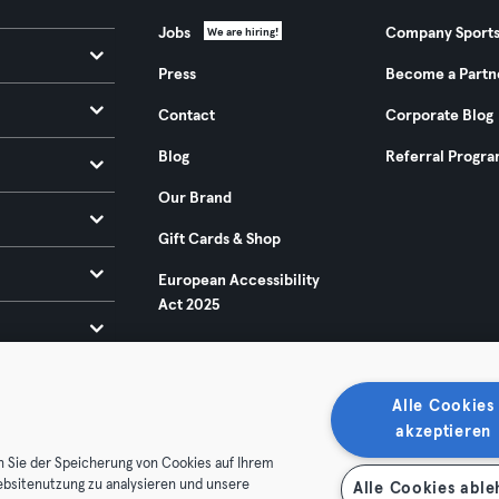
Jobs
Company Sport
We are hiring!
Press
Become a Partn
Contact
Corporate Blog
Blog
Referral Progr
Our Brand
Gift Cards & Shop
European Accessibility
Act 2025
Alle Cookies
akzeptieren
n Sie der Speicherung von Cookies auf Ihrem
ebsitenutzung zu analysieren und unsere
Alle Cookies abl