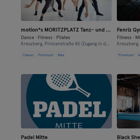
motion*s MORITZPLATZ Tanz- und Bewegungsstudio
Fenriz G
Dance · Fitness · Pilates
Fitness · M
Kreuzberg,
Prinzenstraße 85 (Zugang in der Oranienstraße 140-142 links neben Denn's Bioladen)
Kreuzberg
Classic
Premium
Max
Premium
Padel Mitte