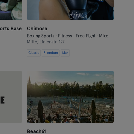
orts Base
Chimosa
Boxing Sports · Fitness · Free Fight · Mixed Martial Arts · Modern Self Defense · Qi Gong and Tai Chi · Traditional Asian Martial Arts
Mitte,
Linienstr. 127
Classic
Premium
Max
Beach61