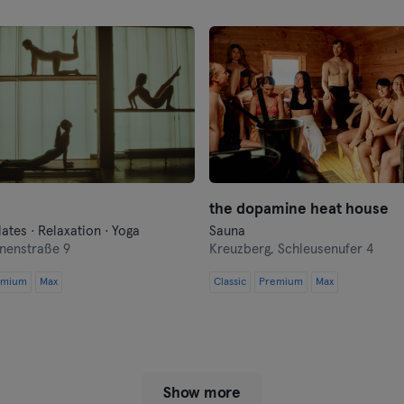
Münster
Nuremberg
Oberhausen
Passau
Potsdam
the dopamine heat house
lates · Relaxation · Yoga
Sauna
Ravensburg
nenstraße 9
Kreuzberg,
Schleusenufer 4
Regensburg
emium
Max
Classic
Premium
Max
Reutlingen
Rostock
Show more