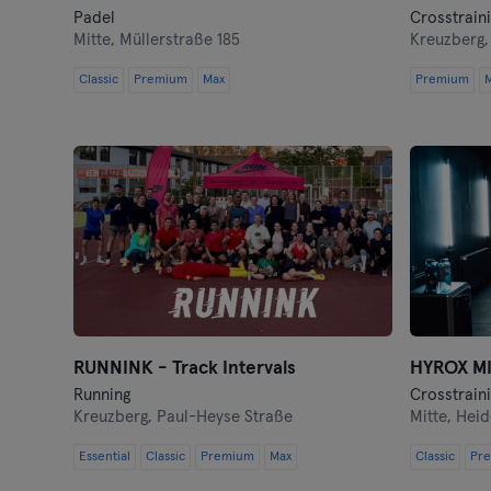
Padel
Crosstrain
Mitte,
Müllerstraße 185
Kreuzberg
Classic
Premium
Max
Premium
RUNNINK - Track Intervals
HYROX M
Running
Crosstraini
Kreuzberg,
Paul-Heyse Straße
Mitte,
Heid
Essential
Classic
Premium
Max
Classic
Pr