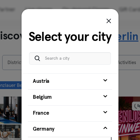
artner
Live classes
On-demand Classes
Gift Car
iscover our venues in
Select your city
Berlin
Districts
Venues
Activities
Austria
nzlauer Berg
Neukölln
Clear all
Belgium
Sponsored
S
France
Germany