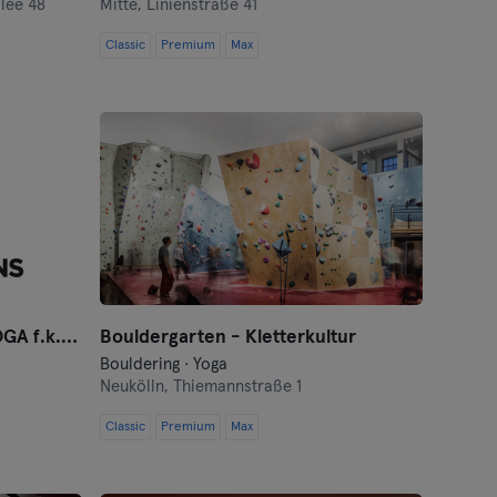
lee 48
Mitte,
Linienstraße 41
Classic
Premium
Max
ONLINE – THREE BOONS YOGA f.k.a. Jivamukti Berlin
Bouldergarten - Kletterkultur
Bouldering · Yoga
Neukölln,
Thiemannstraße 1
Classic
Premium
Max