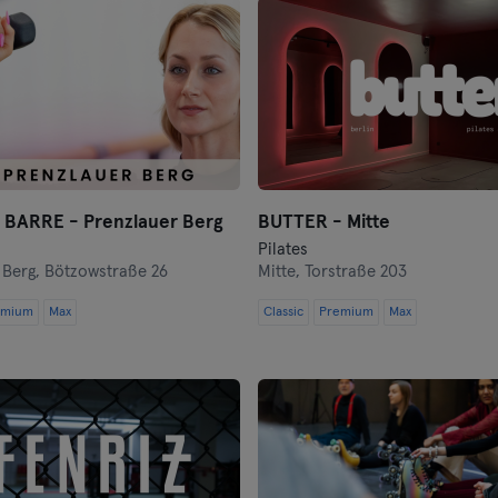
Flensburg
Frankfurt
Frankfurt an der Oder
Freiburg
Fulda
 BARRE - Prenzlauer Berg
BUTTER - Mitte
Pilates
 Berg,
Bötzowstraße 26
Mitte,
Torstraße 203
Göppingen
emium
Max
Classic
Premium
Max
Halle
Hamburg
Hanau
Hanover