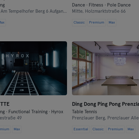
Cologne
ing
Dance · Fitness · Pole Dance
,
Am Tempelhofer Berg 6 Aufgang 5
Mitte,
Holzmarktstraße 66
Konstanz
Max
Classic
Premium
Max
Landshut
Leipzig
Lubeck
Magdeburg
Mainz
ITTE
Ding Dong Ping Pong Prenzl
Mannheim
ng · Functional Training · Hyrox
Table Tennis
estraße 49
Prenzlauer Berg,
Prenzlauer Alle
Moenchengladbach
emium
Max
Essential
Classic
Premium
Max
Munich