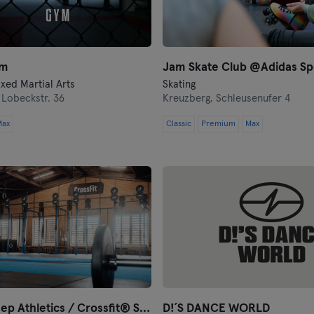
Heidelberg
Heidenheim
ym
Jam Skate Club @Adidas Sp
ixed Martial Arts
Skating
Hof
,
Lobeckstr. 36
Kreuzberg,
Schleusenufer 4
Homburg
Max
Classic
Premium
Max
Ingolstadt
Karlsruhe
Kassel
Kiel
Kleve
Black Sheep Athletics / Crossfit® Sheep Pack
D!´S DANCE WORLD