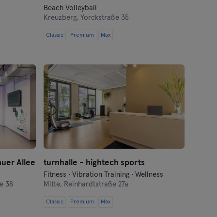
Beach Volleyball
Kreuzberg,
Yorckstraße 35
Classic
Premium
Max
auer Allee
turnhalle - hightech sports
Fitness · Vibration Training · Wellness
e 38
Mitte,
Reinhardtstraße 27a
Classic
Premium
Max