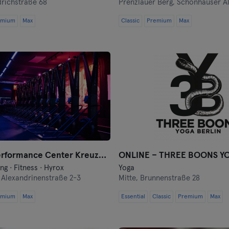
drichstraße 68
Prenzlauer Berg,
Schönhauser Al
Coburg
emium
Max
Classic
Premium
Max
Cottbus
Darmstadt
Dortmund
Dresden
Duisburg
HYROX Performance Center Kreuzberg by Kniger
Dusseldorf
ng · Fitness · Hyrox
Yoga
,
Alexandrinenstraße 2-3
Mitte,
Brunnenstraße 28
Erfurt
emium
Max
Essential
Classic
Premium
Max
Essen