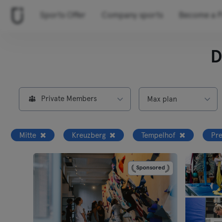
Sports Offer
Company sports
Become a P
D
Private Members
Max plan
Mitte
Kreuzberg
Tempelhof
Pre
Sponsored