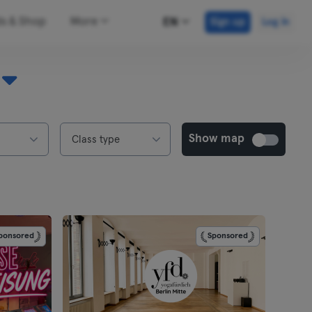
ds & Shop
More
EN
Sign up
Log in
Show map
Class type
ponsored
Sponsored