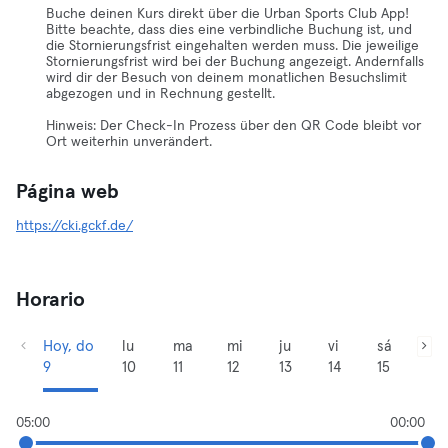
Buche deinen Kurs direkt über die Urban Sports Club App!
Bitte beachte, dass dies eine verbindliche Buchung ist, und
die Stornierungsfrist eingehalten werden muss. Die jeweilige
Stornierungsfrist wird bei der Buchung angezeigt. Andernfalls
wird dir der Besuch von deinem monatlichen Besuchslimit
abgezogen und in Rechnung gestellt.
Hinweis: Der Check-In Prozess über den QR Code bleibt vor
Ort weiterhin unverändert.
Página web
https://cki.gckf.de/
Horario
Hoy, do
lu
ma
mi
ju
vi
sá
9
10
11
12
13
14
15
05:00
00:00