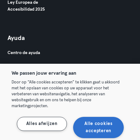
Ley Europea de
Accesibilidad 2025
Ayuda
Centro de ayuda
We passen jouw ervaring aan
Door op “Alle cookies accepteren” te klikken gaat u akkoord
met het opslaan van cookies op uw apparaat voor het
verbeteren van websitenavigatie, het analyseren van
© 2026 Urban Sports Group GmbH. All rights reserved.
websitegebruik en om ons te helpen bij onze
Términos y condiciones
Privacidad
Sello
marketingprojecten.
Rescindir contratos aquí
Desistir de contratos aquí
Alles afwijzen
Alle cookies
accepteren