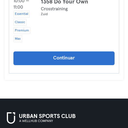
10:00 —
1358 Do Your Own
11:00
Crosstraining
Essential
Zuid
Classic
Premium
Max
Continuar