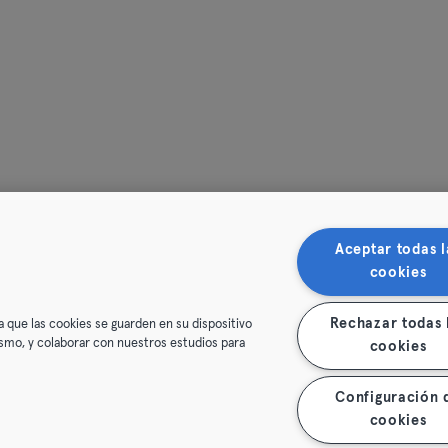
Oberhausen
Passau
Potsdam
Ravensburg
Ratisbona
Aceptar todas l
Reutlingen
cookies
Rostock
Rechazar todas 
a que las cookies se guarden en su dispositivo
mismo, y colaborar con nuestros estudios para
Saarbrücken
cookies
Saarlouis
Configuración 
cookies
Schwerin