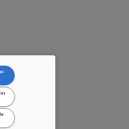
as
las
de