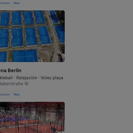
emium
Max
Darmstadt
Dortmund
Dresde
Duisburgo
Dusseldorf
na Berlin
Erfurt
kleball · Relajación · Voley playa
Haberstraße 18
Essen
emium
Max
Flensburgo
Frankfurt