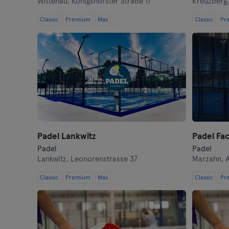
Wittenau,
Königshorster Straße 11
Kreuzberg
Classic
Premium
Max
Classic
Pr
Padel Lankwitz
Padel Fa
Padel
Padel
Lankwitz,
Leonorenstrasse 37
Marzahn,
Classic
Premium
Max
Classic
Pr