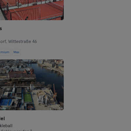
Frankfurt an der Oder
Freiburg
Fulda
s
Göppingen
orf,
Wittestraße 46
emium
Max
Halle
Hamburgo
Hanau
Hannover
Heidelberg
del
Heidenheim
kleball