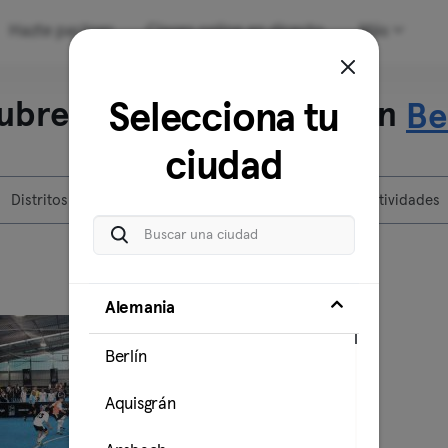
Hazte partner
Clases online en directo
Más
ubre nuestros centros en
Selecciona tu
Be
ciudad
Distritos
Centros
Actividades
Alemania
Berlín
Aquisgrán