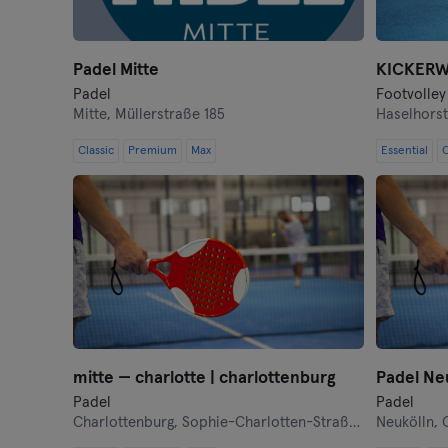
Padel Mitte
KICKERWo
Padel
Footvolley 
Mitte,
Müllerstraße 185
Haselhors
Classic
Premium
Max
Essential
C
mitte — charlotte | charlottenburg
Padel Ne
Padel
Padel
Charlottenburg,
Sophie-Charlotten-Straße 14
Neukölln,