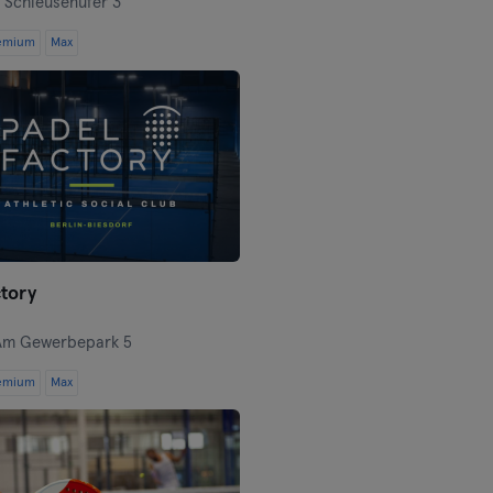
,
Schleusenufer 3
Hof
emium
Max
Homburg
Ingolstadt
Karlsruhe
Kassel
Kiel
ctory
Kleve
Am Gewerbepark 5
emium
Max
Colonia
Konstanz
Landshut