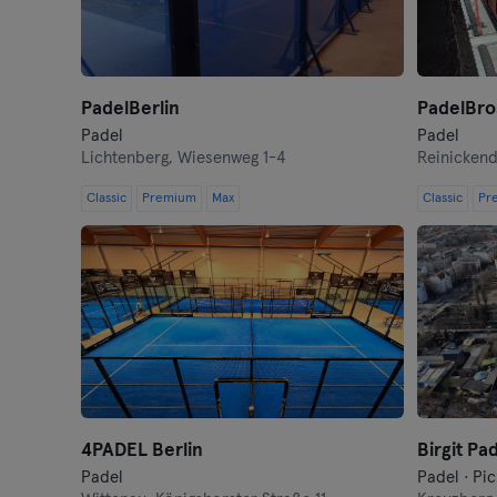
PadelBerlin
PadelBro
Padel
Padel
Lichtenberg,
Wiesenweg 1-4
Reinickend
Classic
Premium
Max
Classic
Pr
4PADEL Berlin
Birgit Pa
Padel
Padel · Pic