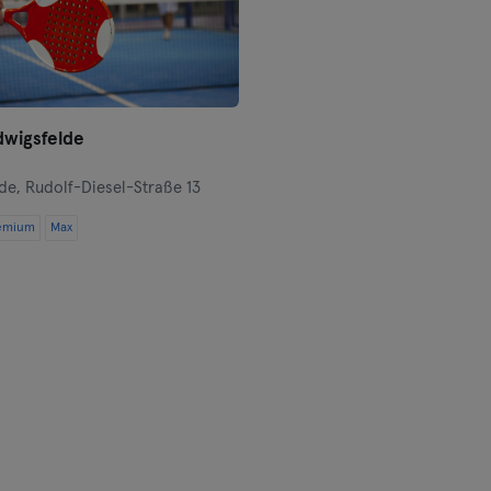
Leipzig
Lubeck
dwigsfelde
Magdeburg
lde,
Rudolf-Diesel-Straße 13
Maguncia
emium
Max
Mannheim
Moenchengladbach
Munich
Münster
Nuremberg