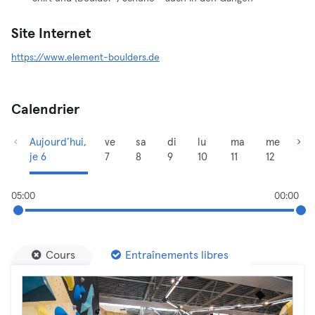
Site Internet
https://www.element-boulders.de
Calendrier
Aujourd’hui,
ve
sa
di
lu
ma
me
je 6
7
8
9
10
11
12
05:00
00:00
Cours
Entraînements libres