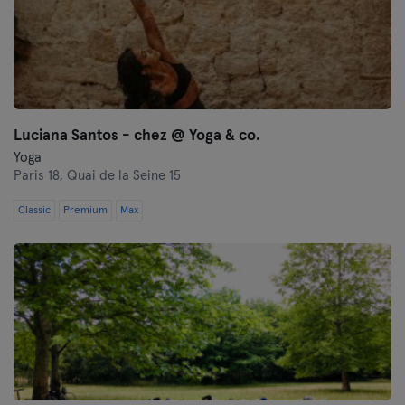
Luciana Santos - chez @ Yoga & co.
Yoga
Paris 18,
Quai de la Seine 15
Classic
Premium
Max