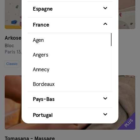
Espagne
France
Arkose - Chevaleret (Paris)
Agen
Bloc
Paris 13,
Rue du Chevaleret 181
Angers
Classic
Premium
Max
Annecy
Bordeaux
Caen
Pays-Bas
Cahors
Portugal
PLUS
La Rochelle
Tomasana - Massage