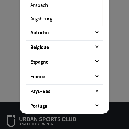
Ansbach
Augsbourg
Bamberg
Autriche
Bielefeld
Belgique
Bochum
Espagne
Bonn
France
Brunswick
Pays-Bas
Brême
Portugal
Cobourg
Cottbus