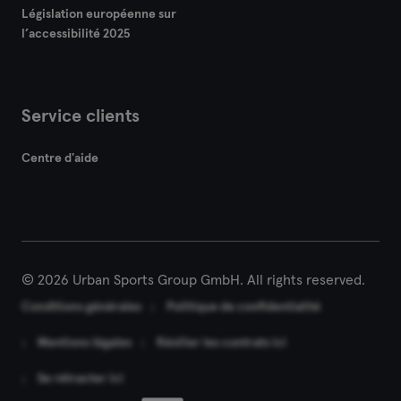
Législation européenne sur
Hof
l’accessibilité 2025
Homburg
Service clients
Ingolstadt
Centre d'aide
Karlsruhe
Kassel
Kiel
© 2026 Urban Sports Group GmbH. All rights reserved.
Clèves
Conditions générales
Politique de confidentialité
Cologne
Mentions légales
Résilier les contrats ici
Konstanz
Se rétracter ici