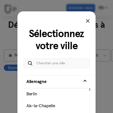
Inscrivez-vous
FR
Découvrez nos studios à
Sélectionnez
Berlin
votre ville
Membres individuels
Max abonnement
Running
Hiking
Effacer tout
Allemagne
Berlin
Aix-la-Chapelle