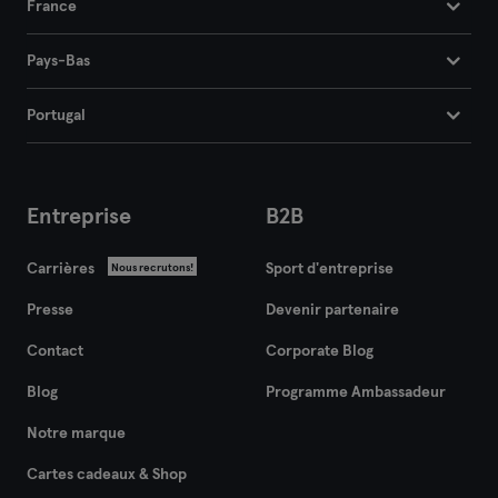
France
Frankfurt an der Oder
Pays-Bas
Freiburg
Portugal
Fulda
Göppingen
Entreprise
B2B
Halle
Carrières
Sport d'entreprise
Nous recrutons!
Hambourg
Presse
Devenir partenaire
Hanau
Contact
Corporate Blog
Hanovre
Blog
Programme Ambassadeur
Notre marque
Heidelberg
Cartes cadeaux & Shop
Heidenheim