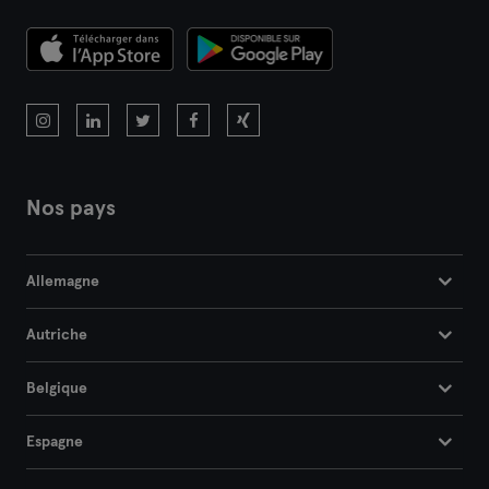
Darmstadt
Dortmund
Dresde
Duisbourg
Nos pays
Düsseldorf
Allemagne
Erfurt
Autriche
Essen
Belgique
Flensbourg
Espagne
Francfort