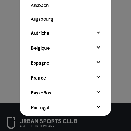
Ansbach
Augsbourg
Bamberg
Autriche
Bielefeld
Belgique
Bochum
Espagne
Bonn
France
Brunswick
Pays-Bas
Brême
Portugal
Cobourg
Cottbus