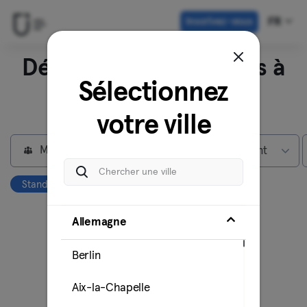
Inscrivez-vous
FR
Découvrez nos studios à
Sélectionnez
Berlin
votre ville
Membres individuels
Max abonnement
Stand Up Paddling
Effacer tout
Allemagne
Berlin
Aix-la-Chapelle