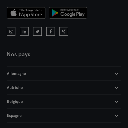
Darmstadt
Dortmund
Dresde
Duisbourg
Nos pays
Düsseldorf
Allemagne
Erfurt
Autriche
Essen
Belgique
Flensbourg
Espagne
Francfort