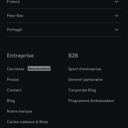
France
Frankfurt an der Oder
Pays-Bas
Freiburg
Portugal
Fulda
Göppingen
Entreprise
B2B
Halle
Carrières
Sport d'entreprise
Nous recrutons!
Hambourg
Presse
Devenir partenaire
Hanau
Contact
Corporate Blog
Hanovre
Blog
Programme Ambassadeur
Notre marque
Heidelberg
Cartes cadeaux & Shop
Heidenheim