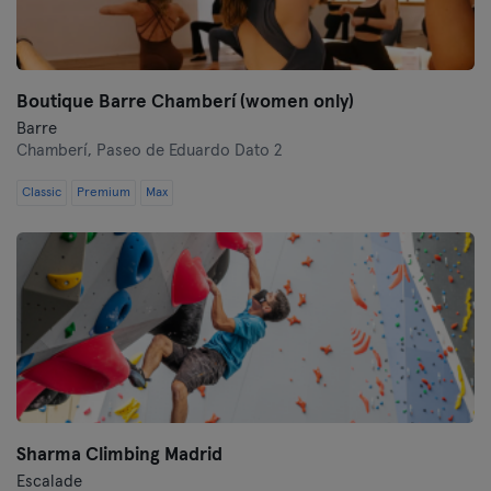
Huelva
Ibiza
Boutique Barre Chamberí (women only)
Barre
Las Palmas
Chamberí,
Paseo de Eduardo Dato 2
León
Classic
Premium
Max
Logroño
Lugo
Madrid
Málaga
Mallorca
Sharma Climbing Madrid
Escalade