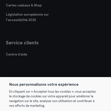
Cartes cadeaux & Shop
Législation européenne sur
l’accessibilité 2025
Service clients
Centre d'aide
Nous personnalisons votre expérience
© 2026 Urban Sports Group GmbH. All rights reserved.
En cliquant sur « Accepter tous les cookies », vous acceptez
Conditions générales
Politique de confidentialité
le stockage de cookies sur votre appareil pour améliorer la
navigation sur le site, analyser son utilisation et contribuer à
Mentions légales
Résilier les contrats ici
nos efforts de marketing.