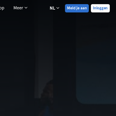
hop
Meer
NL
Meld je aan
Inloggen