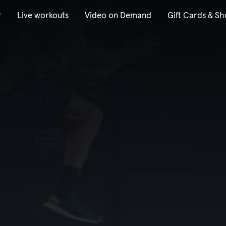
r
Live workouts
Video on Demand
Gift Cards & S