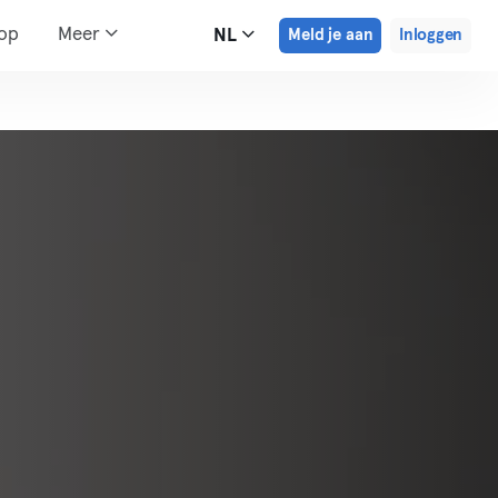
hop
Meer
NL
Meld je aan
Inloggen