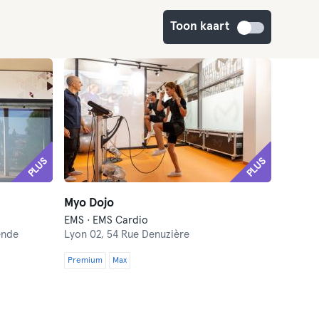
Toon kaart
PLUS
PLUS
Myo Dojo
EMS · EMS Cardio
ende
Lyon 02,
54 Rue Denuzière
Premium
Max