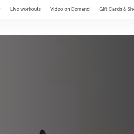
r
Live workouts
Video on Demand
Gift Cards & S