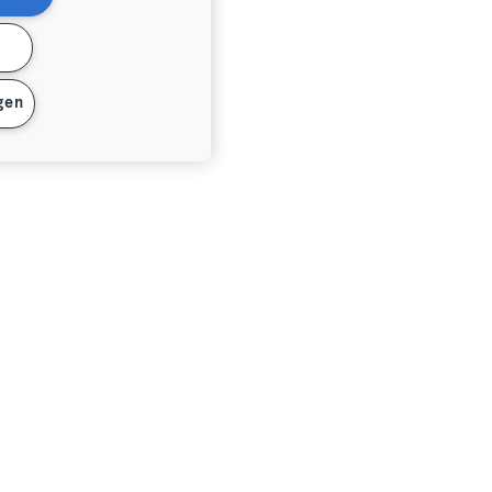
n
gen