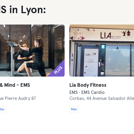
S in Lyon:
PLUS
 & Mind - EMS
Lia Body Fitness
EMS · EMS Cardio
ue Pierre Audry 87
Corbas,
44 Avenue Salvador All
Max
Max