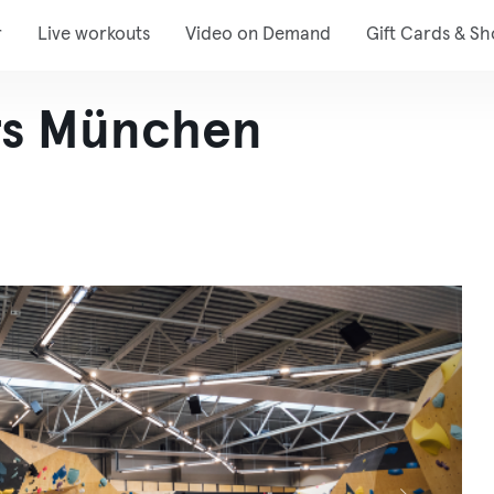
r
Live workouts
Video on Demand
Gift Cards & S
rs München