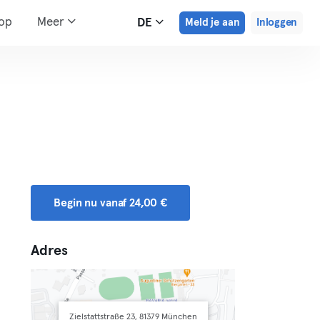
hop
Meer
DE
Meld je aan
Inloggen
Begin nu vanaf 24,00 €
Adres
Zielstattstraße 23, 81379 München