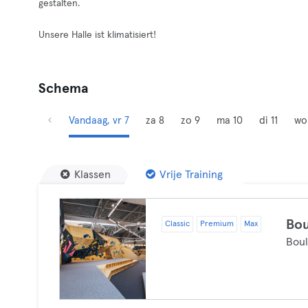
gestalten.
Unsere Halle ist klimatisiert!
Schema
Vandaag, vr 7
za 8
zo 9
ma 10
di 11
wo
Klassen
Vrije Training
Bou
Classic
Premium
Max
Bou