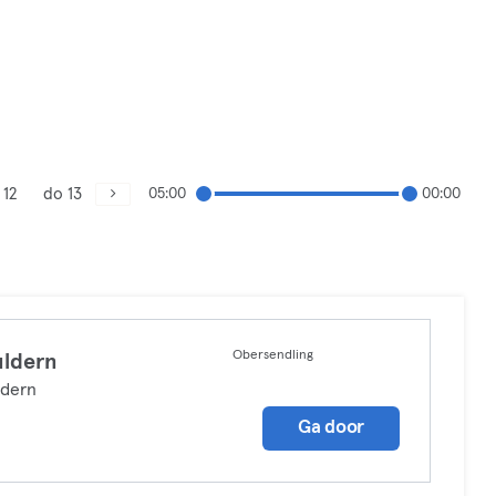
 12
do 13
05:00
00:00
Obersendling
ldern
ldern
Ga door