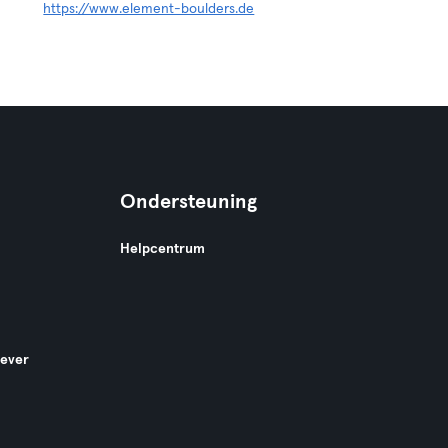
https://www.element-boulders.de
Ondersteuning
Helpcentrum
gever