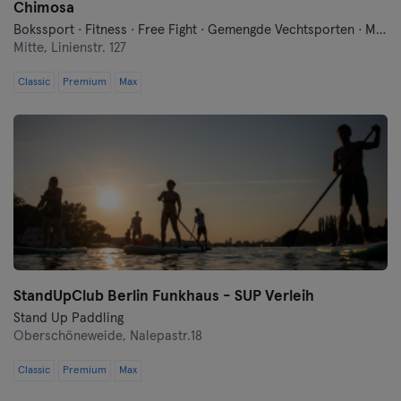
Chimosa
Bokssport · Fitness · Free Fight · Gemengde Vechtsporten · Moderne Zelfverdediging · Qi Gong en Tai Chi · Traditionele Aziatische Vechtsporten
Mitte,
Linienstr. 127
Classic
Premium
Max
StandUpClub Berlin Funkhaus - SUP Verleih
Stand Up Paddling
Oberschöneweide,
Nalepastr.18
Classic
Premium
Max