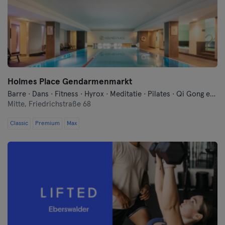
Keulen
Konstanz
Landshut
Leipzig
Holmes Place Gendarmenmarkt
Barre · Dans · Fitness · Hyrox · Meditatie · Pilates · Qi Gong en Tai Chi · Sauna · Yoga · Zwemmen
Mitte,
Friedrichstraße 68
Lubeck
Classic
Premium
Max
Maagdenburg
Mainz
Mannheim
Moenchengladbach
München