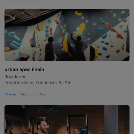
Saarbrücken
Saarlouis
Schwerin
Siegen
Straubing
urban apes Fhain
Stuttgart
Boulderen
Friedrichshain,
Friedenstraße 91b
Trier
Classic
Premium
Max
Ulm
Weiden
Wiesbaden