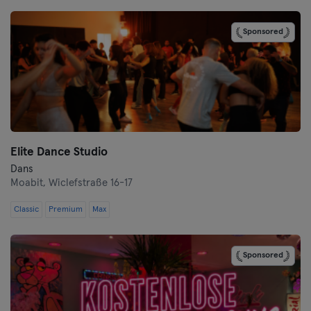
Bremen
Sponsored
Coburg
Cottbus
Darmstadt
Dortmund
Elite Dance Studio
Dresden
Dans
Moabit,
Wiclefstraße 16-17
Duisburg
Classic
Premium
Max
Düsseldorf
Sponsored
Erfurt
Essen