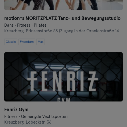
motion*s MORITZPLATZ Tanz- und Bewegungsstudio
Dans · Fitness · Pilates
Kreuzberg,
Prinzenstraße 85 (Zugang in der Oranienstraße 140-142 links neben Denn's Bioladen)
Classic
Premium
Max
Fenriz Gym
Fitness · Gemengde Vechtsporten
Kreuzberg,
Lobeckstr. 36