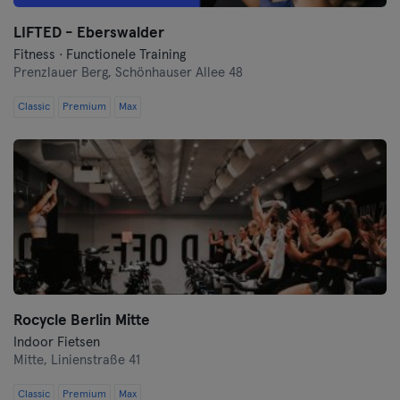
LIFTED - Eberswalder
Münster
Fitness · Functionele Training
Prenzlauer Berg,
Schönhauser Allee 48
Nuremberg
Classic
Premium
Max
Oberhausen
Passau
Potsdam
Ravensburg
Regensburg
Rocycle Berlin Mitte
Reutlingen
Indoor Fietsen
Mitte,
Linienstraße 41
Rostock
Classic
Premium
Max