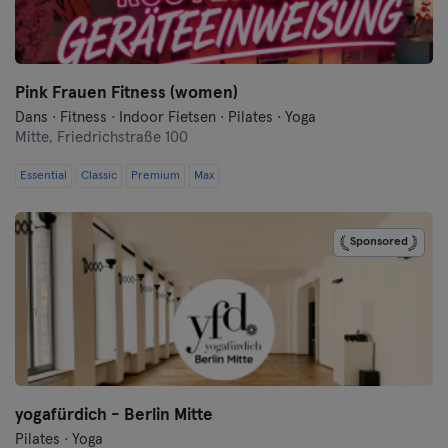
Flensburg
Frankfurt
Pink Frauen Fitness (women)
Dans · Fitness · Indoor Fietsen · Pilates · Yoga
Frankfurt aan de Oder
Mitte,
Friedrichstraße 100
Freiburg
Essential
Classic
Premium
Max
Fulda
Sponsored
Göppingen
Halle
Hamburg
Hanau
yogafürdich - Berlin Mitte
Pilates · Yoga
Hannover