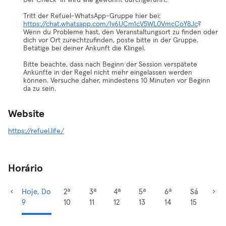
Der Check-in wird wie gewohnt durchgeführt.
Tritt der Refuel-WhatsApp-Gruppe hier bei:
https://chat.whatsapp.com/Iv6UCm1cV5WL0VmcCoY8Jc
?
Wenn du Probleme hast, den Veranstaltungsort zu finden oder
dich vor Ort zurechtzufinden, poste bitte in der Gruppe.
Betätige bei deiner Ankunft die Klingel.
Bitte beachte, dass nach Beginn der Session verspätete
Ankünfte in der Regel nicht mehr eingelassen werden
können. Versuche daher, mindestens 10 Minuten vor Beginn
da zu sein.
Website
https://refuel.life/
Horário
Hoje, Do
2ª
3ª
4ª
5ª
6ª
Sá
9
10
11
12
13
14
15