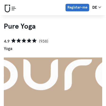
Registar-me
DE
Pure Yoga
4.9
(938)
Yoga