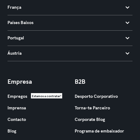
França
Países Baixos
Portugal
Áustria
Empresa
B2B
Empregos
Desporto Corporativo
Estamos a contratar!
Imprensa
Torna-te Parceiro
Contacto
Corporate Blog
Blog
Programa de embaixador