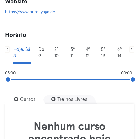
Website
https://www.pure-yoga.de
Horário
Hoje, Sá
Do
2ª
3ª
4ª
5ª
6ª
8
9
10
11
12
13
14
05:00
00:00
Cursos
Treinos Livres
Nenhum curso