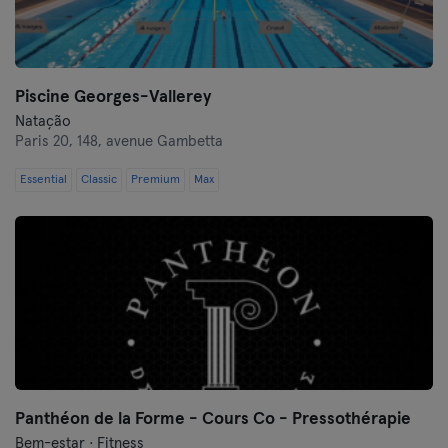
Piscine Georges-Vallerey
Natação
Paris 20,
148, avenue Gambetta
Essential
Classic
Premium
Max
Panthéon de la Forme - Cours Co - Pressothérapie
Bem-estar · Fitness