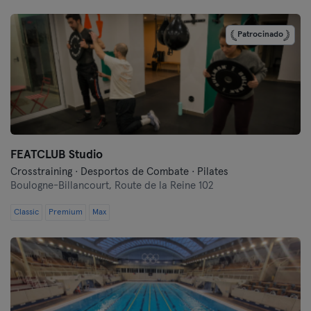
Lyon
Patrocinado
Marseille
Montpellier
Nantes
Nice
FEATCLUB Studio
Paris
Crosstraining · Desportos de Combate · Pilates
Boulogne-Billancourt,
Route de la Reine 102
Rennes
Classic
Premium
Max
Ruão
Toulouse
Tours