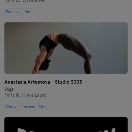
Paris 20,
2, rue Boyer
Premium
Max
Anastasia Artemova - Studio 3003
Yoga
Paris 18,
11, rue Labat
Classic
Premium
Max