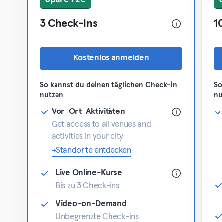
Spare 72€
3 Check-ins
1
Kostenlos anmelden
So kannst du deinen täglichen Check-in
So
nutzen
nu
Vor-Ort-Aktivitäten
Get access to all venues and
activities in your city
Standorte entdecken
Live Online-Kurse
Bis zu 3 Check-ins
Video-on-Demand
Unbegrenzte Check-ins