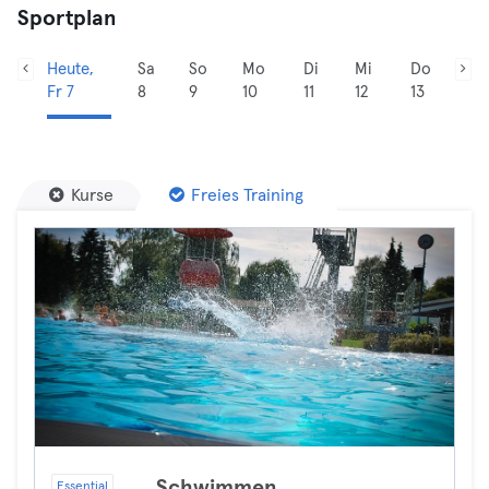
Sportplan
Heute,
Sa
So
Mo
Di
Mi
Do
Fr 7
8
9
10
11
12
13
Kurse
Freies Training
Schwimmen
Essential