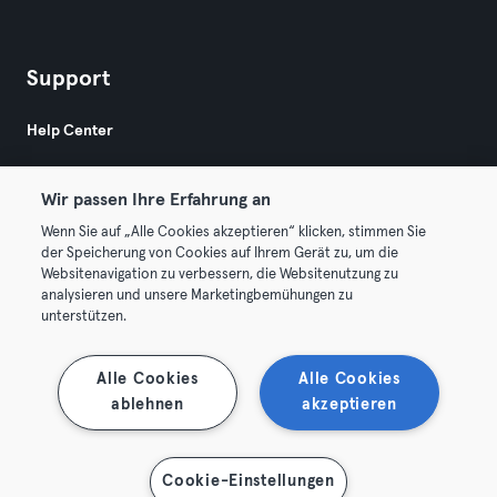
Support
Help Center
Wir passen Ihre Erfahrung an
Wenn Sie auf „Alle Cookies akzeptieren“ klicken, stimmen Sie
der Speicherung von Cookies auf Ihrem Gerät zu, um die
Websitenavigation zu verbessern, die Websitenutzung zu
© 2026 Urban Sports Group GmbH. All rights reserved.
analysieren und unsere Marketingbemühungen zu
AGB
Datenschutz
Impressum
unterstützen.
Vertrag hier kündigen
Hier Verträge widerrufen
Alle Cookies
Alle Cookies
ablehnen
akzeptieren
Cookie-Einstellungen