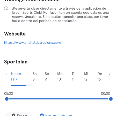
¡Reserva tu clase directamente a través de la aplicación de
Urban Sports Club! Por favor, ten en cuenta que esta es una
reserva vinculante. Si necesitas cancelar una clase, por favor
hazlo dentro del período de cancelación.
Webseite
https://www.anahatabarcelona.com
Sportplan
Heute,
Sa
So
Mo
Di
Mi
Do
Fr 7
8
9
10
11
12
13
05:00
00:00
Kurse
Freies Training