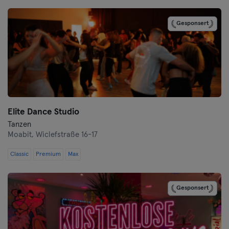
Cottbus
Gesponsert
Darmstadt
Dortmund
Dresden
Elite Dance Studio
Duisburg
Tanzen
Moabit,
Wiclefstraße 16-17
Düsseldorf
Classic
Premium
Max
Erfurt
Gesponsert
Essen
Flensburg