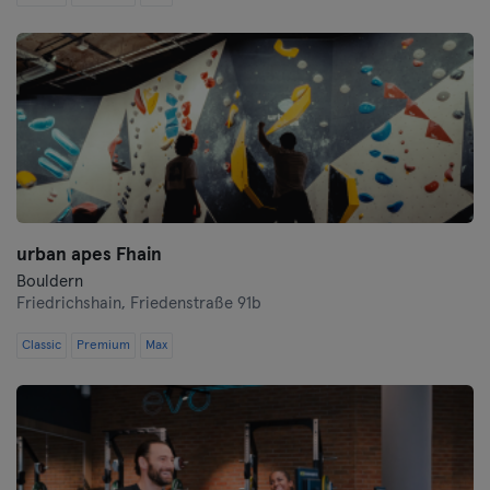
Saarlouis
Schwerin
Siegen
Straubing
Stuttgart
urban apes Fhain
Trier
Bouldern
Friedrichshain,
Friedenstraße 91b
Ulm
Classic
Premium
Max
Weiden
Wiesbaden
Wolfsburg