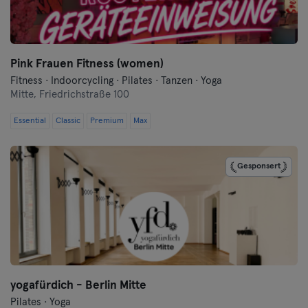
Frankfurt
Frankfurt an der Oder
Pink Frauen Fitness (women)
Freiburg
Fitness · Indoorcycling · Pilates · Tanzen · Yoga
Mitte,
Friedrichstraße 100
Fulda
Essential
Classic
Premium
Max
Göppingen
Gesponsert
Halle
Hamburg
Hanau
Hannover
yogafürdich - Berlin Mitte
Pilates · Yoga
Heidelberg