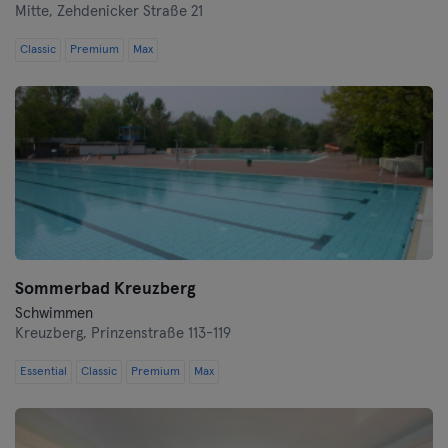
Mitte,
Zehdenicker Straße 21
Heidenheim
Classic
Premium
Max
Hof
Homburg
Ingolstadt
Karlsruhe
Kassel
Sommerbad Kreuzberg
Schwimmen
Kiel
Kreuzberg,
Prinzenstraße 113-119
Kleve
Essential
Classic
Premium
Max
Köln