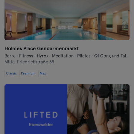
Konstanz
Landshut
Leipzig
Lübeck
Holmes Place Gendarmenmarkt
Barre · Fitness · Hyrox · Meditation · Pilates · Qi Gong und Tai Chi · Sauna · Schwimmen · Tanzen · Yoga
Magdeburg
Mitte,
Friedrichstraße 68
Classic
Premium
Max
Mainz
Mannheim
Mönchengladbach
München
Münster