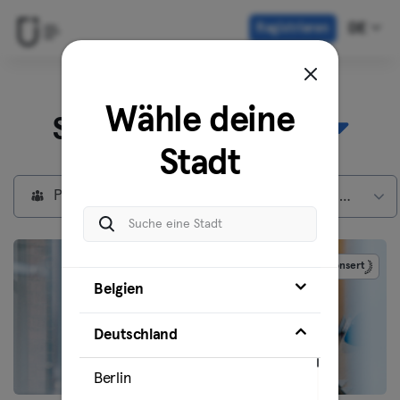
Registrieren
DE
Entdecke unsere
Wähle deine
Standorte in
Berlin
Stadt
Privatmitglieder
Max Mitgliedschaft
Gesponsert
Belgien
Deutschland
Berlin