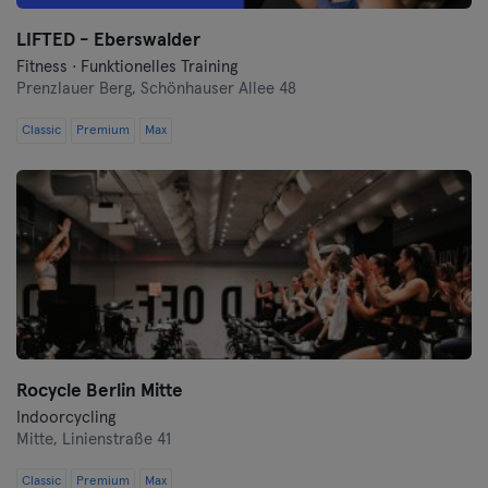
LIFTED - Eberswalder
Nürnberg
Fitness · Funktionelles Training
Prenzlauer Berg,
Schönhauser Allee 48
Oberhausen
Classic
Premium
Max
Passau
Potsdam
Ravensburg
Regensburg
Reutlingen
Rocycle Berlin Mitte
Rostock
Indoorcycling
Mitte,
Linienstraße 41
Saarbrücken
Classic
Premium
Max