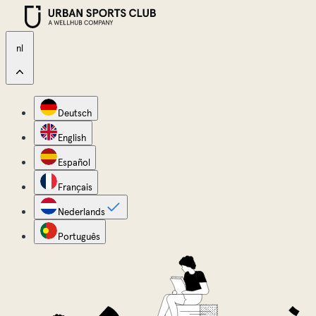
nl
Deutsch
English
Español
Français
Nederlands
Português