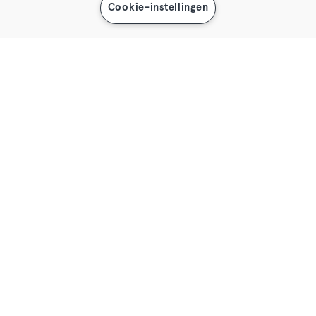
Cookie-instellingen
Krijg toegang tot de top locaties en
meer dan 50 extra sport- en
wellnessaanbiedingen in jouw stad
en in jouw regio in heel Europa. Ben
je er klaar voor?