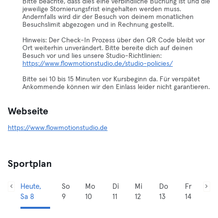
Bitte beachte, dass dies eine verbindliche Buchung ist und die
jeweilige Stornierungsfrist eingehalten werden muss.
Andernfalls wird dir der Besuch von deinem monatlichen
Besuchslimit abgezogen und in Rechnung gestellt.
Hinweis: Der Check-In Prozess über den QR Code bleibt vor
Ort weiterhin unverändert. Bitte bereite dich auf deinen
Besuch vor und lies unsere Studio-Richtlinien:
https://www.flowmotionstudio.de/studio-policies/
Bitte sei 10 bis 15 Minuten vor Kursbeginn da. Für verspätet
Ankommende können wir den Einlass leider nicht garantieren.
Webseite
https://www.flowmotionstudio.de
Sportplan
Heute,
So
Mo
Di
Mi
Do
Fr
Sa 8
9
10
11
12
13
14