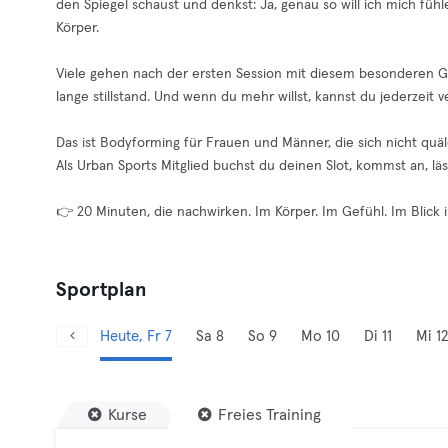
den Spiegel schaust und denkst: Ja, genau so will ich mich fühl
Körper.
Viele gehen nach der ersten Session mit diesem besonderen Ge
lange stillstand. Und wenn du mehr willst, kannst du jederzeit 
Das ist Bodyforming für Frauen und Männer, die sich nicht quä
Als Urban Sports Mitglied buchst du deinen Slot, kommst an, läs
👉 20 Minuten, die nachwirken. Im Körper. Im Gefühl. Im Blick i
Sportplan
Heute, Fr 7
Sa 8
So 9
Mo 10
Di 11
Mi 12
Kurse
Freies Training