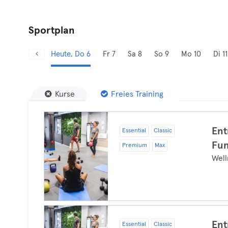
Sportplan
Heute, Do 6
Fr 7
Sa 8
So 9
Mo 10
Di 11
Kurse
Freies Training
Ent
Essential
Classic
Fun
Premium
Max
Well
Ent
Essential
Classic