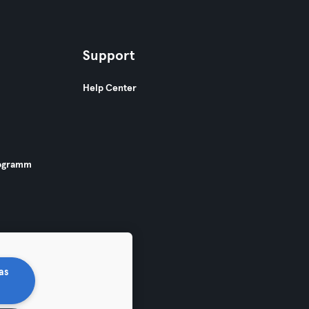
Support
Help Center
ogramm
as