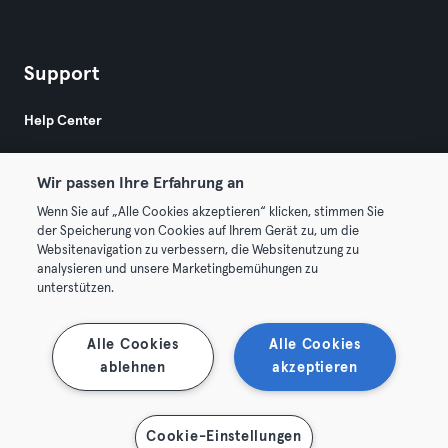
Support
Help Center
Wir passen Ihre Erfahrung an
Wenn Sie auf „Alle Cookies akzeptieren“ klicken, stimmen Sie
der Speicherung von Cookies auf Ihrem Gerät zu, um die
Websitenavigation zu verbessern, die Websitenutzung zu
© 2026 Urban Sports Group GmbH. All rights reserved.
analysieren und unsere Marketingbemühungen zu
AGB
Datenschutz
Impressum
unterstützen.
Vertrag hier kündigen
Hier Verträge widerrufen
Alle Cookies
Alle Cookies
ablehnen
akzeptieren
Cookie-Einstellungen