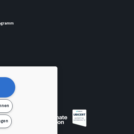
ogramm
ehnen
 widerrufen
ngen