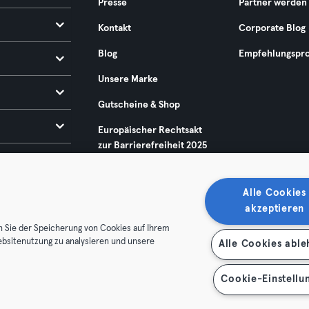
Presse
Partner werden
Kontakt
Corporate Blog
Blog
Empfehlungspr
Unsere Marke
Gutscheine & Shop
Europäischer Rechtsakt
zur Barrierefreiheit 2025
Alle Cookies
akzeptieren
n Sie der Speicherung von Cookies auf Ihrem
ebsitenutzung zu analysieren und unsere
Alle Cookies abl
enschutz
Impressum
Vertrag hier kündigen
Hier Verträge
Cookie-Einstellu