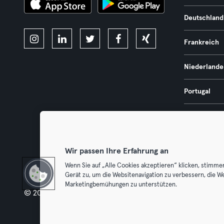
Deutschland
Frankreich
Niederlande
Portugal
Spanien
Österreich
Wir passen Ihre Erfahrung an
Wenn Sie auf „Alle Cookies akzeptieren“ klicken, stimme
Gerät zu, um die Websitenavigation zu verbessern, die W
Marketingbemühungen zu unterstützen.
© 2026 Urban Sports Group GmbH. All rights reserved.
AGB
Dat