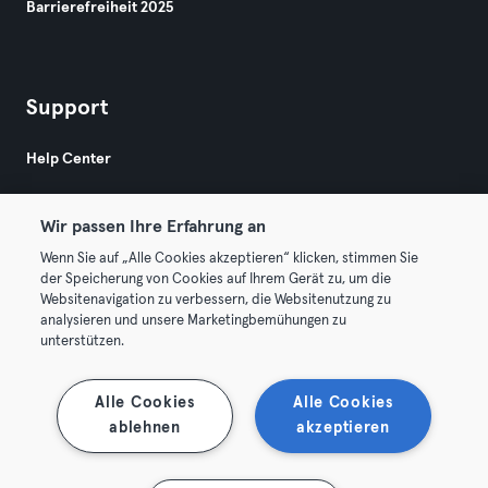
Barrierefreiheit 2025
Support
Help Center
Wir passen Ihre Erfahrung an
Wenn Sie auf „Alle Cookies akzeptieren“ klicken, stimmen Sie
der Speicherung von Cookies auf Ihrem Gerät zu, um die
Websitenavigation zu verbessern, die Websitenutzung zu
© 2026 Urban Sports Group GmbH. All rights reserved.
analysieren und unsere Marketingbemühungen zu
AGB
Datenschutz
Impressum
unterstützen.
Vertrag hier kündigen
Hier Verträge widerrufen
Alle Cookies
Alle Cookies
ablehnen
akzeptieren