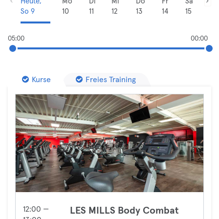
Heute,
Mo
Di
Mi
Do
Fr
Sa
So 9
10
11
12
13
14
15
05:00
00:00
Kurse
Freies Training
12:00 —
LES MILLS Body Combat