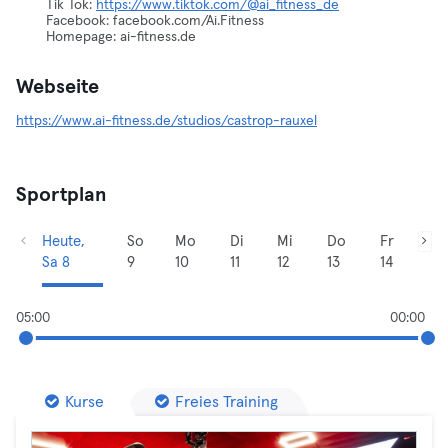
Tik Tok:
https://www.tiktok.com/@ai_fitness_de
Facebook: facebook.com/Ai.Fitness
Homepage: ai-fitness.de
Webseite
https://www.ai-fitness.de/studios/castrop-rauxel
Sportplan
Heute,
So
Mo
Di
Mi
Do
Fr
Sa 8
9
10
11
12
13
14
05:00
00:00
Kurse
Freies Training