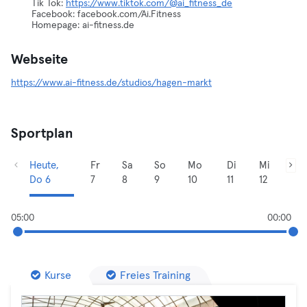
Tik Tok:
https://www.tiktok.com/@ai_fitness_de
Facebook: facebook.com/Ai.Fitness
Homepage: ai-fitness.de
Webseite
https://www.ai-fitness.de/studios/hagen-markt
Sportplan
Heute,
Fr
Sa
So
Mo
Di
Mi
Do 6
7
8
9
10
11
12
05:00
00:00
Kurse
Freies Training