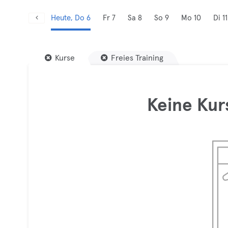
Heute, Do 6
Fr 7
Sa 8
So 9
Mo 10
Di 11
Kurse
Freies Training
Keine Kur