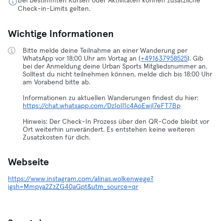
Bei bestimmten Kursen oder Aktivitäten können zusätzliche
Check-in-Limits gelten.
Wichtige Informationen
Bitte melde deine Teilnahme an einer Wanderung per
WhatsApp vor 18:00 Uhr am Vortag an (
+491637958525
). Gib
bei der Anmeldung deine Urban Sports Mitgliedsnummer an.
Solltest du nicht teilnehmen können, melde dich bis 18:00 Uhr
am Vorabend bitte ab.
https://chat.whatsapp.com/DzIoIl1c4AoEwjI7eFT7Bp
Hinweis: Der Check-In Prozess über den QR-Code bleibt vor
Ort weiterhin unverändert. Es entstehen keine weiteren
Zusatzkosten für dich.
Webseite
https://www.instagram.com/alinas.wolkenwege?
igsh=Mmpya2ZzZG40aGpt&utm_source=qr