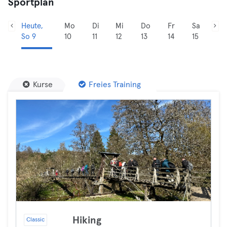
Sportplan
Heute,
Mo
Di
Mi
Do
Fr
Sa
So 9
10
11
12
13
14
15
Kurse
Freies Training
Hiking
Classic