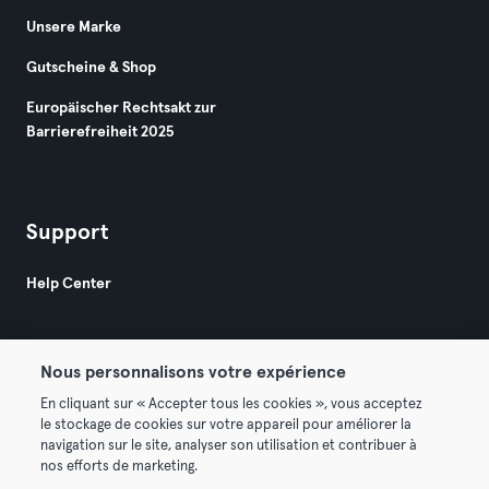
Unsere Marke
Gutscheine & Shop
Europäischer Rechtsakt zur
Barrierefreiheit 2025
Support
Help Center
Nous personnalisons votre expérience
En cliquant sur « Accepter tous les cookies », vous acceptez
le stockage de cookies sur votre appareil pour améliorer la
© 2026 Urban Sports Group GmbH. All rights reserved.
navigation sur le site, analyser son utilisation et contribuer à
AGB
Datenschutz
Impressum
nos efforts de marketing.