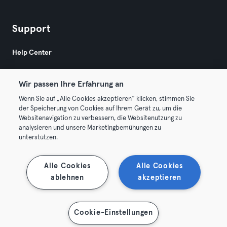
Support
Help Center
Wir passen Ihre Erfahrung an
Wenn Sie auf „Alle Cookies akzeptieren“ klicken, stimmen Sie
der Speicherung von Cookies auf Ihrem Gerät zu, um die
Websitenavigation zu verbessern, die Websitenutzung zu
© 2026 Urban Sports Group GmbH. All rights reserved.
analysieren und unsere Marketingbemühungen zu
AGB
Datenschutz
Impressum
unterstützen.
Vertrag hier kündigen
Hier Verträge widerrufen
Alle Cookies
Alle Cookies
ablehnen
akzeptieren
Cookie-Einstellungen