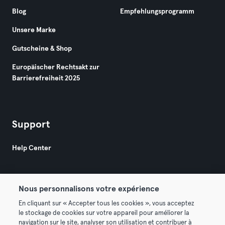
Blog
Empfehlungsprogramm
Unsere Marke
Gutscheine & Shop
Europäischer Rechtsakt zur
Barrierefreiheit 2025
Support
Help Center
Nous personnalisons votre expérience
En cliquant sur « Accepter tous les cookies », vous acceptez
le stockage de cookies sur votre appareil pour améliorer la
© 2026 Urban Sports Group GmbH. All rights reserved.
navigation sur le site, analyser son utilisation et contribuer à