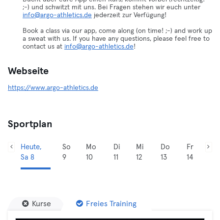
;-) und schwitzt mit uns. Bei Fragen stehen wir euch unter
info@argo-athletics.de
jederzeit zur Verfügung!
Book a class via our app, come along (on time! ;-) and work up
a sweat with us. If you have any questions, please feel free to
contact us at
info@argo-athletics.de
!
Webseite
https://www.argo-athletics.de
Sportplan
Heute,
So
Mo
Di
Mi
Do
Fr
Sa 8
9
10
11
12
13
14
Kurse
Freies Training