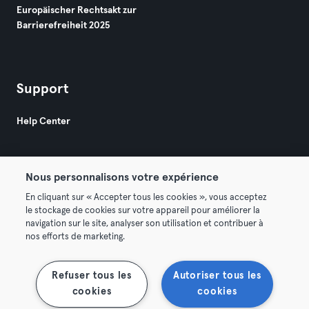
Europäischer Rechtsakt zur
Barrierefreiheit 2025
Support
Help Center
Nous personnalisons votre expérience
En cliquant sur « Accepter tous les cookies », vous acceptez
le stockage de cookies sur votre appareil pour améliorer la
© 2026 Urban Sports Group GmbH. All rights reserved.
navigation sur le site, analyser son utilisation et contribuer à
AGB
Datenschutz
Impressum
nos efforts de marketing.
Vertrag hier kündigen
Hier Verträge widerrufen
Refuser tous les
Autoriser tous les
cookies
cookies