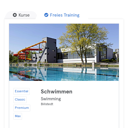
Kurse
Freies Training
Schwimmen
Essential
Swimming
Classic
Billstedt
Premium
Max