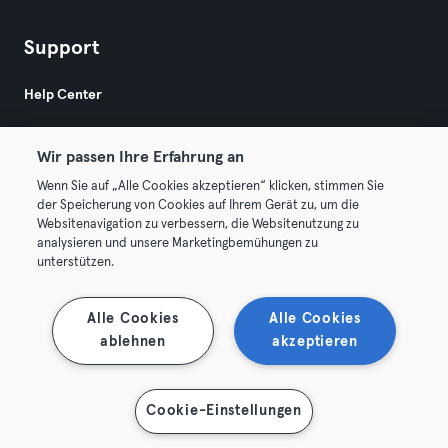
Support
Help Center
Wir passen Ihre Erfahrung an
Wenn Sie auf „Alle Cookies akzeptieren“ klicken, stimmen Sie
der Speicherung von Cookies auf Ihrem Gerät zu, um die
Websitenavigation zu verbessern, die Websitenutzung zu
© 2026 Urban Sports Group GmbH. All rights reserved.
analysieren und unsere Marketingbemühungen zu
AGB
Datenschutz
Impressum
unterstützen.
Vertrag hier kündigen
Hier Verträge widerrufen
Alle Cookies
Alle Cookies
ablehnen
akzeptieren
Cookie-Einstellungen