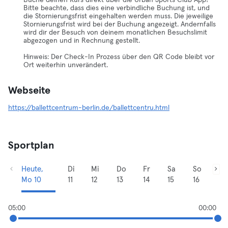
Buche deinen Kurs direkt über die Urban Sports Club App!
Bitte beachte, dass dies eine verbindliche Buchung ist, und
die Stornierungsfrist eingehalten werden muss. Die jeweilige
Stornierungsfrist wird bei der Buchung angezeigt. Andernfalls
wird dir der Besuch von deinem monatlichen Besuchslimit
abgezogen und in Rechnung gestellt.
Hinweis: Der Check-In Prozess über den QR Code bleibt vor
Ort weiterhin unverändert.
Webseite
https://ballettcentrum-berlin.de/ballettcentru.html
Sportplan
Heute,
Di
Mi
Do
Fr
Sa
So
Mo 10
11
12
13
14
15
16
05:00
00:00