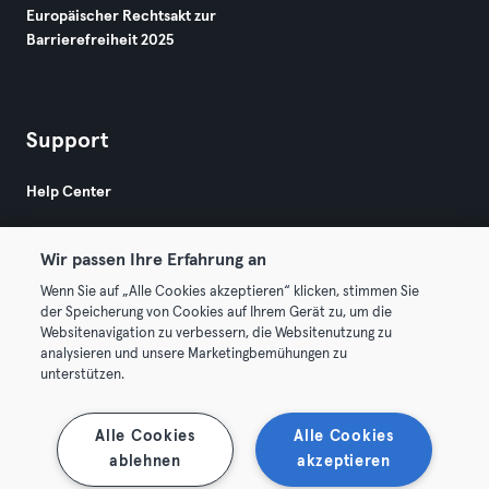
Europäischer Rechtsakt zur
Barrierefreiheit 2025
Support
Help Center
Wir passen Ihre Erfahrung an
Wenn Sie auf „Alle Cookies akzeptieren“ klicken, stimmen Sie
der Speicherung von Cookies auf Ihrem Gerät zu, um die
Websitenavigation zu verbessern, die Websitenutzung zu
© 2026 Urban Sports Group GmbH. All rights reserved.
analysieren und unsere Marketingbemühungen zu
AGB
Datenschutz
Impressum
unterstützen.
Vertrag hier kündigen
Hier Verträge widerrufen
Alle Cookies
Alle Cookies
ablehnen
akzeptieren