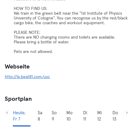
HOW TO FIND US:
We train in the green belt near the "1st Institute of Physics
University of Cologne". You can recognise us by the red/black
cargo bike, the coaches and workout equipment.
PLEASE NOTE:
There are NO changing rooms and toilets are available.
Please bring a bottle of water.
Pets are not allowed.
Webseite
http://lp.beat81.com/usc
Sportplan
Heute,
Sa
So
Mo
Di
Mi
Do
Fr 7
8
9
10
11
12
13